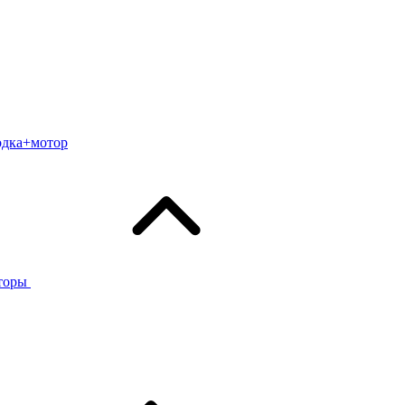
одка+мотор
торы