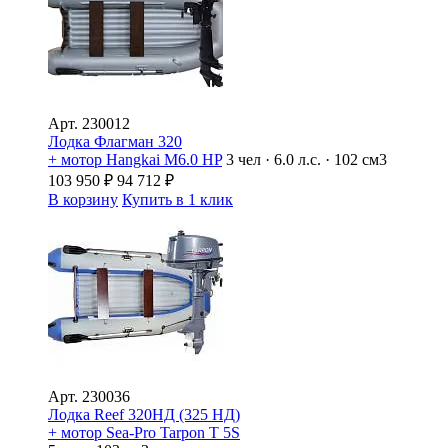
Арт.
230012
Лодка Флагман 320
+ мотор Hangkai M6.0 HP
3 чел · 6.0 л.с. · 102 см3
103 950
₽
94 712
₽
В корзину
Купить в 1 клик
Арт.
230036
Лодка Reef 320НД (325 НД)
+ мотор Sea-Pro Tarpon Т 5S