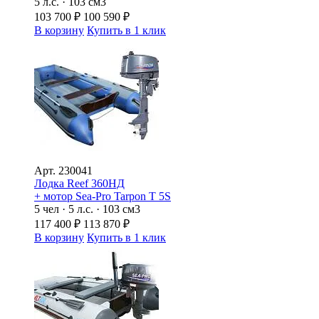
5 л.с. · 103 см3
103 700
₽
100 590
₽
В корзину
Купить в 1 клик
Арт.
230041
Лодка Reef 360НД
+ мотор Sea-Pro Tarpon Т 5S
5 чел · 5 л.с. · 103 см3
117 400
₽
113 870
₽
В корзину
Купить в 1 клик