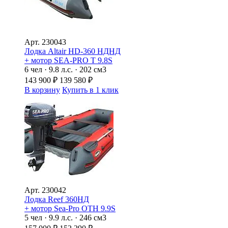
Арт.
230043
Лодка Altair HD-360 НДНД
+ мотор SEA-PRO Т 9.8S
6 чел · 9.8 л.с. · 202 см3
143 900
₽
139 580
₽
В корзину
Купить в 1 клик
Арт.
230042
Лодка Reef 360НД
+ мотор Sea-Pro ОТН 9.9S
5 чел · 9.9 л.с. · 246 см3