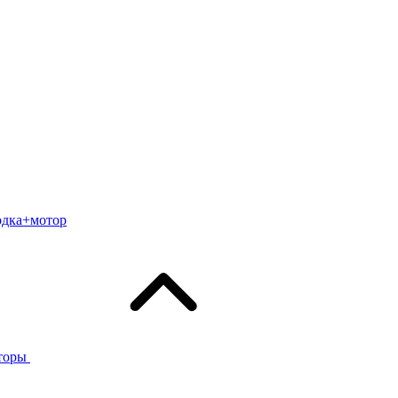
одка+мотор
торы