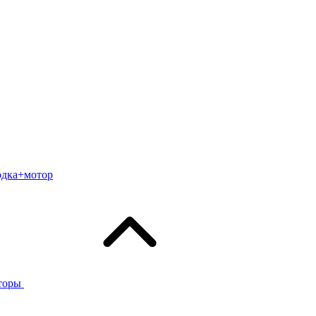
одка+мотор
торы