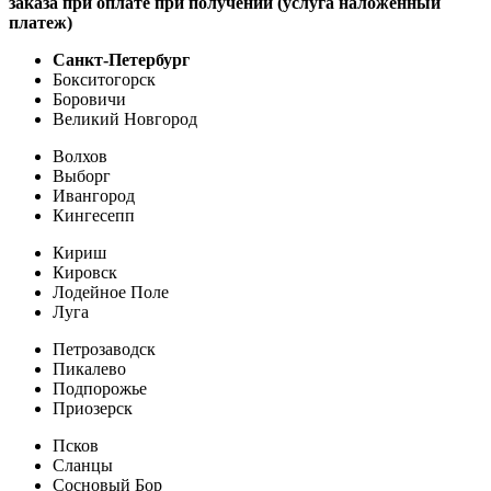
заказа при оплате при получении (услуга наложенный
платеж)
Санкт-Петербург
Бокситогорск
Боровичи
Великий Новгород
Волхов
Выборг
Ивангород
Кингесепп
Кириш
Кировск
Лодейное Поле
Луга
Петрозаводск
Пикалево
Подпорожье
Приозерск
Псков
Сланцы
Сосновый Бор