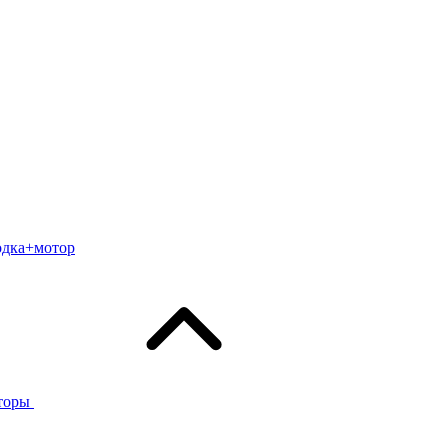
одка+мотор
торы