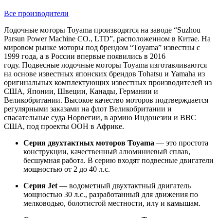
Все производители
Лодочные моторы Toyama производятся на заводе “Suzhou
Parsun Power Machine CO., LTD”, расположенном в Китае. На
мировом рынке моторы под брендом “Toyama” известны с
1999 года, а в России впервые появились в 2016
году. Подвесные лодочные моторы Toyama изготавливаются
на основе известных японских брендов Tohatsu и Yamaha из
оригинальных комплектующих известных производителей из
США, Японии, Швеции, Канады, Германии и
Великобритании. Высокое качество моторов подтверждается
регулярными заказами на флот Великобритании и
спасательные суда Норвегии, в армию Индонезии и ВВС
США, под проекты ООН в Африке.
Серия двухтактных моторов Toyama
— это простота
конструкции, качественный алюминиевый сплав,
бесшумная работа. В серию входят подвесные двигатели
мощностью от 2 до 40 л.с.
Серия Jet
— водометный двухтактный двигатель
мощностью 30 л.с., разработанный для движения по
мелководью, болотистой местности, илу и камышам.