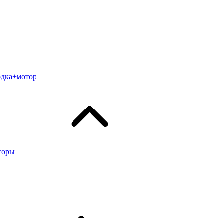
одка+мотор
торы