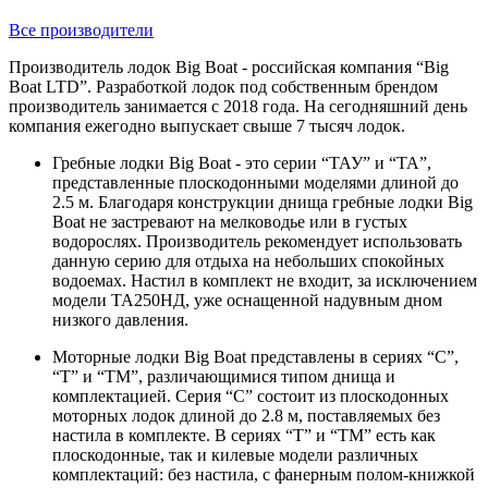
Все производители
Производитель лодок Big Boat - российская компания “Big
Boat LTD”. Разработкой лодок под собственным брендом
производитель занимается с 2018 года. На сегодняшний день
компания ежегодно выпускает свыше 7 тысяч лодок.
Гребные лодки Big Boat - это серии “ТАУ” и “ТА”,
представленные плоскодонными моделями длиной до
2.5 м. Благодаря конструкции днища гребные лодки Big
Boat не застревают на мелководье или в густых
водорослях. Производитель рекомендует использовать
данную серию для отдыха на небольших спокойных
водоемах. Настил в комплект не входит, за исключением
модели ТА250НД, уже оснащенной надувным дном
низкого давления.
Моторные лодки Big Boat представлены в сериях “С”,
“Т” и “ТМ”, различающимися типом днища и
комплектацией. Серия “С” состоит из плоскодонных
моторных лодок длиной до 2.8 м, поставляемых без
настила в комплекте. В сериях “Т” и “ТМ” есть как
плоскодонные, так и килевые модели различных
комплектаций: без настила, с фанерным полом-книжкой